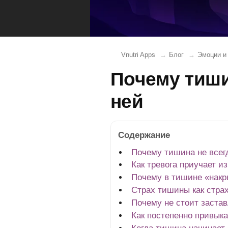
Vnutri Apps
Блог
Эмоции и
Почему тиши
ней
Содержание
Почему тишина не всег
Как тревога приучает и
Почему в тишине «нак
Страх тишины как страх
Почему не стоит заста
Как постепенно привыка