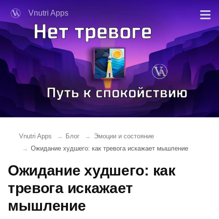
Vnutri Apps
Vnutri Apps
Блог
Эмоции и состояние
Ожидание худшего: как тревога искажает мышление
Ожидание худшего: как
тревога искажает
мышление