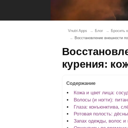
Vnutri Apps
Блог
Бросить к
Восстановление внешности пос
Восстановле
курения: кож
Содержание
Кожа и цвет лица: сосу
Волосы (и ногти): пит
Глаза: конъюнктива, сл
Ротовая полость: дёсны
Запах одежды, волос и 