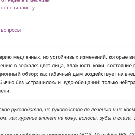
 от недель к месяцам
 к специалисту
 вопросы
серию медленных, но устойчивых изменений, которые ви
ению в зеркале: цвет лица, влажность кожи, состояние в
ионный обзор
: как табачный дым воздействует на вне
 обычно без «страшилок» и чудо-обещаний: только нейт
мени.
кое руководство, не руководство по лечению и не кос
м, как курение влияет на кожу, волосы, зубы и глаза,
рытых надёжных источников
(ВОЗ, Минздрав РФ, CD