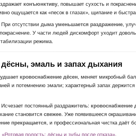
здражает
конъюнктиву
, повышает сухость и покраснен
ивно ощущается как «песок в глазах», щипание и быстр
При отсутствии дыма
уменьшается раздражение
, улу
 покраснение. У части людей дискомфорт уходит доволь
стабилизации режима.
 дёсны, эмаль и запах дыхания
худшает кровоснабжение дёсен
, меняет микробный бал
аней и потемнению эмали; характерный запах держится 
Исчезает постоянный раздражитель:
кровоснабжение 
ыхание становится
свежее
. Уже появившееся окрашиван
ение прекращается
, и профессиональная чистка даёт бо
:
«Ротовая полость: дёсны и зубы после отказа»
.