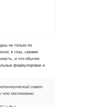
дны не только по
олос и глаз, свежее
шность, и что обычно
ральные формулировки и
метологический совет.
 и что постепенно
C и др.),