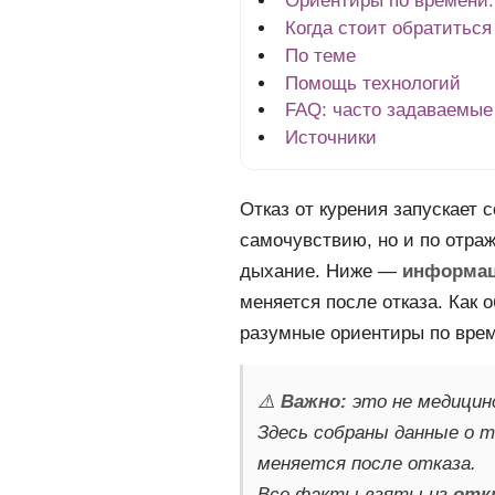
Ориентиры по времени:
Когда стоит обратиться
По теме
Помощь технологий
FAQ: часто задаваемые
Источники
Отказ от курения запускает 
самочувствию, но и по отраж
дыхание. Ниже —
информац
меняется после отказа. Как
разумные ориентиры по вре
⚠️
Важно:
это не медицинс
Здесь собраны данные о то
меняется после отказа.
Все факты взяты из
отк