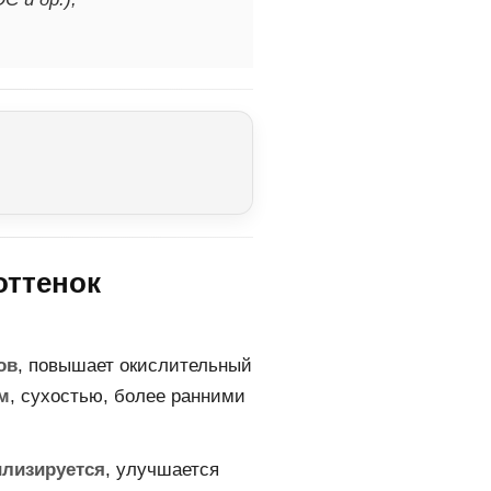
оттенок
ов
, повышает окислительный
м
, сухостью, более ранними
илизируется
, улучшается