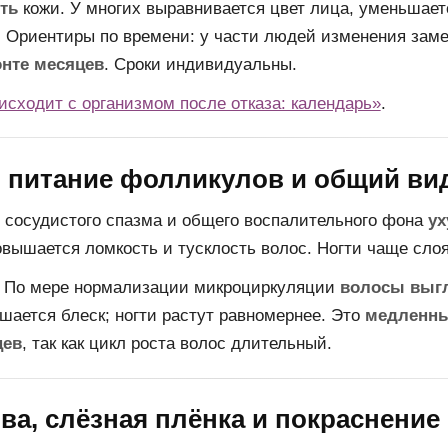
ть
кожи. У многих выравнивается цвет лица, уменьшаетс
. Ориентиры по времени: у части людей изменения зам
онте месяцев
. Сроки индивидуальны.
исходит с организмом после отказа: календарь»
.
: питание фолликулов и общий ви
 сосудистого спазма и общего воспалительного фона
ух
овышается ломкость и тусклость волос. Ногти чаще слоя
По мере нормализации микроциркуляции
волосы выгл
шается блеск; ногти растут равномернее. Это
медленны
цев
, так как цикл роста волос длительный.
ва, слёзная плёнка и покраснение