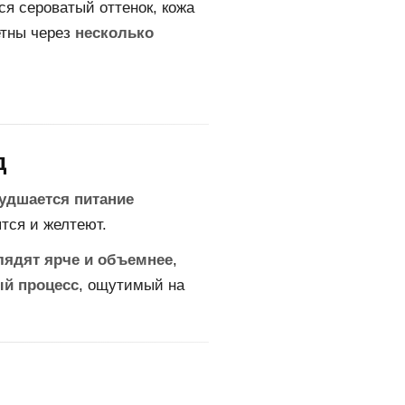
я сероватый оттенок, кожа
етны через
несколько
д
удшается питание
тся и желтеют.
ядят ярче и объемнее
,
й процесс
, ощутимый на