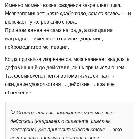
Именно момент вознаграждения закрепляет цикл.
Мозг запоминает:
«это сработало, стало легче»
— и
включает ту же реакцию снова.
При этом важна не сама награда, а
ожидание
награды
— именно его создаёт дофамин,
нейромедиатор мотивации.
Когда привычка укореняется, мозг начинает выделять
дофамин
ещё до действия
, лишь при мысли о нём.
Так формируется петля автоматизма: сигнал →
ожидание удовольствия → действие → краткое
облегчение.
💡
Совет:
если вы замечаете, что мысль о
действии (например, о сигарете, сладком,
телефоне) уже приносит удовольствие — это
сигнал, что привычка перешла в зону