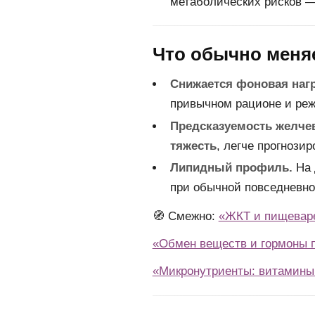
метаболических рисков — 
Что обычно меняе
Снижается фоновая нагр
привычном рационе и ре
Предсказуемость желче
тяжесть
, легче прогнози
Липидный профиль.
На 
при обычной повседневно
🧭 Смежно:
«ЖКТ и пищеваре
«Обмен веществ и гормоны п
«Микронутриенты: витамины