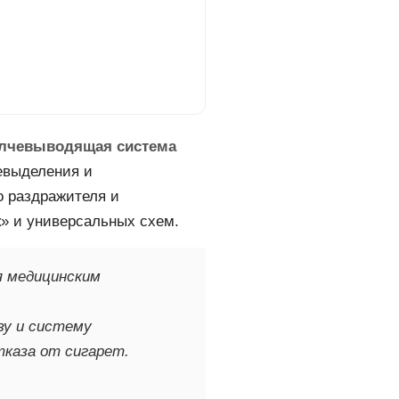
лчевыводящая система
чевыделения и
о раздражителя и
» и универсальных схем.
я медицинским
зу и систему
каза от сигарет.