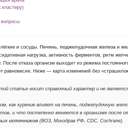
ация врача
к кластеру)
 вопросы
 лёгкие и сосуды.
Печень
,
поджелудочная железа
и
же
ксидативная нагрузка, активность ферментов, ритм жел
. После отказа организм выходит из режима постоянног
ет
равновесие. Ниже — карта изменений без «страшилок
той статье носит справочный характер и не являетс
ом, как курение влияет на печень, поджелудочную желе
ов, и что постепенно меняется в организме после от
ных источников
(ВОЗ, Минздрав РФ, CDC, Cochrane).