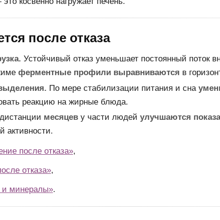
это косвенно нагружает печень.
тся после отказа
узка.
Устойчивый отказ уменьшает постоянный поток в
жиме
ферментные профили выравниваются
в горизо
выделения.
По мере стабилизации питания и сна
умен
ровать реакцию на жирные блюда.
дистанции
месяцев
у части людей
улучшаются показа
й активности.
ние после отказа»
,
осле отказа»
,
 и минералы»
.