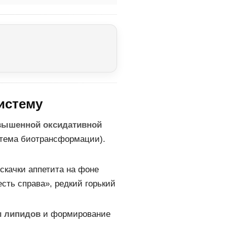
истему
вышенной оксидативной
тема биотрансформации).
скачки аппетита на фоне
есть справа», редкий горький
и липидов
и формирование