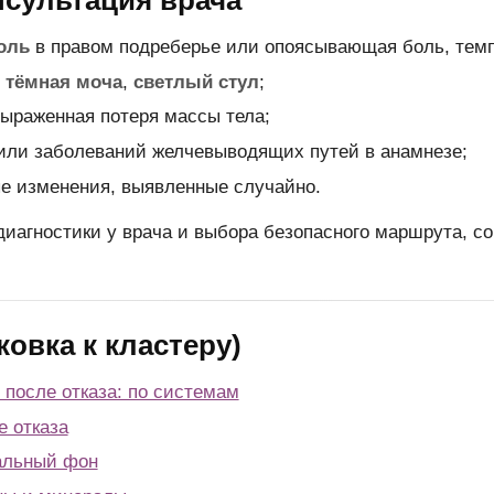
нсультация врача
оль
в правом подреберье или опоясывающая боль, темп
,
тёмная моча
,
светлый стул
;
выраженная потеря массы тела;
ли заболеваний желчевыводящих путей в анамнезе;
е изменения, выявленные случайно.
диагностики у врача и выбора безопасного маршрута, со
ковка к кластеру)
 после отказа: по системам
 отказа
альный фон