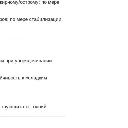
 жирному/острому; по мере
ров; по мере стабилизации
ти
при упорядочивании
йчивость к «сладким
тствующих состояний.