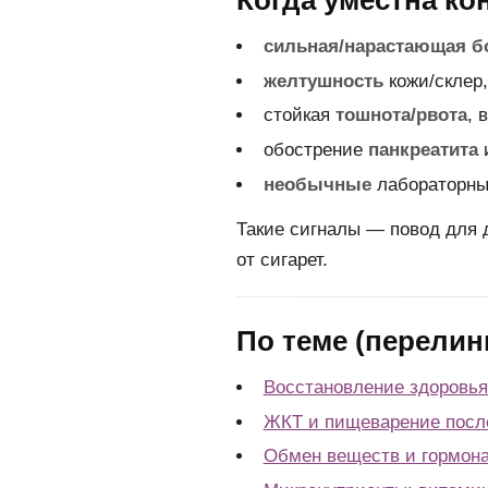
Когда уместна ко
сильная/нарастающая б
желтушность
кожи/склер
стойкая
тошнота/рвота
, 
обострение
панкреатита
и
необычные
лабораторны
Такие сигналы — повод для 
от сигарет.
По теме (перелин
Восстановление здоровья
ЖКТ и пищеварение после
Обмен веществ и гормон