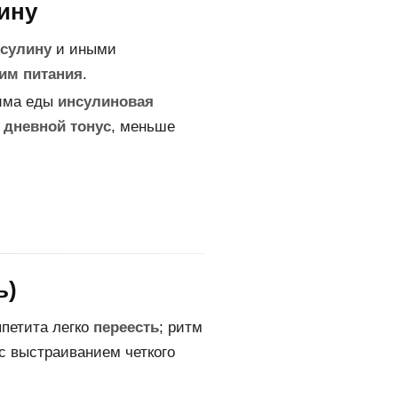
ину
нсулину
и иными
им питания
.
жима еды
инсулиновая
 дневной тонус
, меньше
ь)
петита легко
переесть
; ритм
с выстраиванием четкого