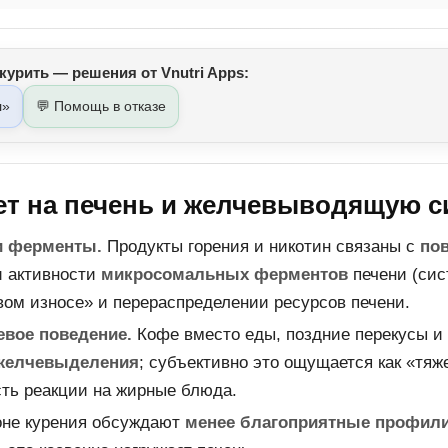
курить — решения от Vnutri Apps:
л»
💬 Помощь в отказе
ет на печень и желчевыводящую с
и ферменты.
Продукты горения и никотин связаны с
по
 активности
микросомальных ферментов
печени (сис
вом износе» и перераспределении ресурсов печени.
вое поведение.
Кофе вместо еды, поздние перекусы и 
желчевыделения
; субъективно это ощущается как «тяж
сть реакции на жирные блюда.
не курения обсуждают
менее благоприятные профил