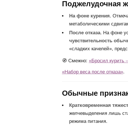
Поджелудочная же
На фоне курения.
Отмеча
метаболическими сдвигам
После отказа.
На фоне ус
чувствительность обыч
«сладких качелей», пред
🧭 Смежно:
«Бросил курить 
«Набор веса после отказа»
.
Обычные признаки
Кратковременная тяжест
желчевыделения лишь ста
режима питания.