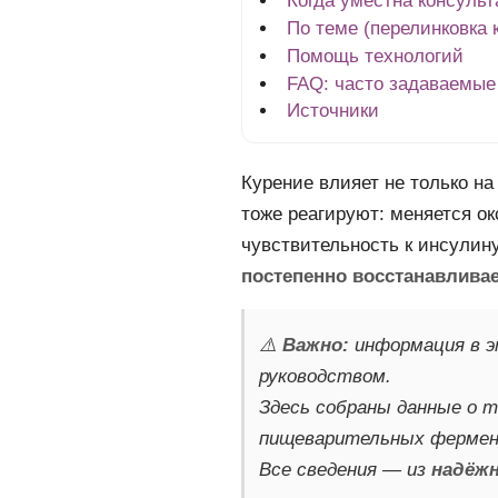
Когда уместна консульт
По теме (перелинковка 
Помощь технологий
FAQ: часто задаваемые
Источники
Курение влияет не только на
тоже реагируют: меняется о
чувствительность к инсулину
постепенно восстанавлива
⚠️
Важно:
информация в э
руководством.
Здесь собраны данные о т
пищеварительных фермент
Все сведения — из
надёж