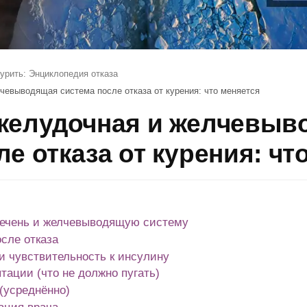
урить: Энциклопедия отказа
чевыводящая система после отказа от курения: что меняется
джелудочная и желчевыв
е отказа от курения: чт
 печень и желчевыводящую систему
сле отказа
и чувствительность к инсулину
ации (что не должно пугать)
(усреднённо)