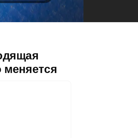
одящая
о меняется