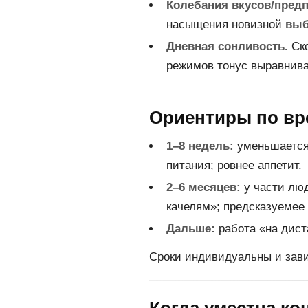
Колебания вкусов/предп
насыщения новизной
выб
Дневная сонливость.
Ско
режимов тонус выравнива
Ориентиры по вр
1–8 недель:
уменьшается
питания; ровнее аппетит.
2–6 месяцев:
у части лю
качелям»; предсказуемее
Дальше:
работа «на дист
Сроки индивидуальны и завис