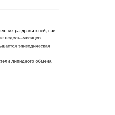
нешних раздражителей; при
нте
недель–месяцев
.
ьшается эпизодическая
тели липидного обмена