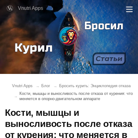
Vnutri Apps
Vnutri Apps
Блог
Бросить курить: Энциклопедия отказа
Кости, мышцы и выносливость после отказа от курения: что
меняется в опорно-двигательном аппарате
Кости, мышцы и
выносливость после отказа
от курения: что меняется в