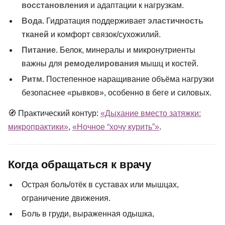
восстановления
и адаптации к нагрузкам.
Вода.
Гидратация поддерживает
эластичность
тканей
и комфорт связок/сухожилий.
Питание.
Белок, минералы и микронутриенты
важны для
ремоделирования
мышц и костей.
Ритм.
Постепенное наращивание объёма нагрузки
безопаснее «рывков», особенно в беге и силовых.
🧭 Практический контур:
«Дыхание вместо затяжки:
микропрактики»
,
«Ночное “хочу курить”»
.
Когда обращаться к врачу
Острая боль/отёк в суставах или мышцах,
ограничение движения.
Боль в груди, выраженная одышка,