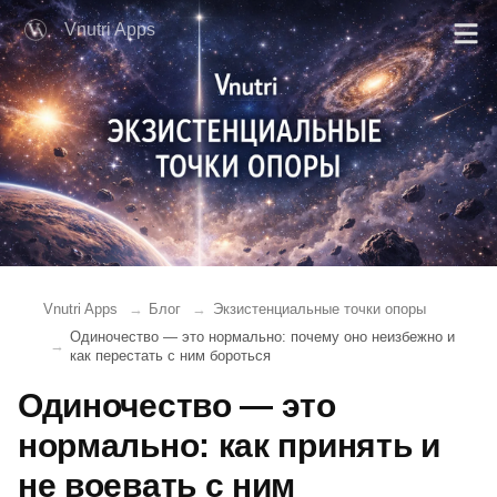
Vnutri Apps
Vnutri Apps
Блог
Экзистенциальные точки опоры
Одиночество — это нормально: почему оно неизбежно и
как перестать с ним бороться
Одиночество — это
нормально: как принять и
не воевать с ним