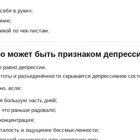
себя в руки»;
яние;
икой по чек-листам.
во может быть признаком депресс
е равно депрессии.
тоты и разъединённости скрывается депрессивное сост
о, если:
ся большую часть дней;
, что раньше радовало;
 концентрация;
сталость и ощущение бессмысленности;
венной ненужности или нежелании жить.