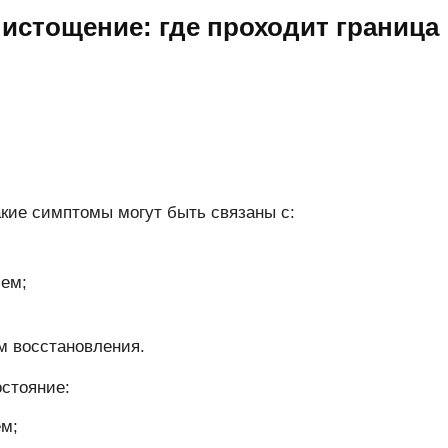
и истощение: где проходит граница
акие симптомы могут быть связаны с:
ем;
м восстановления.
остояние:
ем;