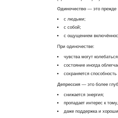
Одиночество
— это прежде 
с людьми;
с собой;
с ощущением включённост
При одиночестве:
чувства могут колебаться
состояние иногда облегчае
сохраняется способность 
Депрессия
— это более глуб
снижается энергия;
пропадает интерес к тому
даже поддержка и хороши