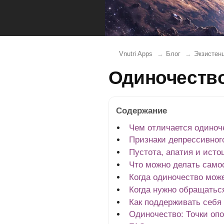
Vnutri Apps
Блог
Экзистен
Одиночество
Содержание
Чем отличается одиноч
Признаки депрессивного
Пустота, апатия и исто
Что можно делать само
Когда одиночество мож
Когда нужно обращатьс
Как поддерживать себя
Одиночество: Точки опо