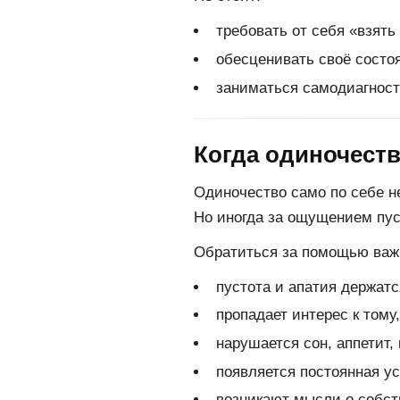
требовать от себя «взять 
обесценивать своё состо
заниматься самодиагност
Когда одиночест
Одиночество само по себе н
Но иногда за ощущением пус
Обратиться за помощью важн
пустота и апатия держат
пропадает интерес к тому
нарушается сон, аппетит,
появляется постоянная у
возникают мысли о собст