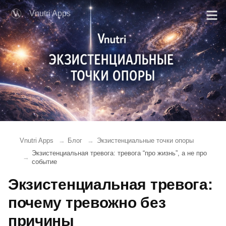
Vnutri Apps
Vnutri Apps
Блог
Экзистенциальные точки опоры
Экзистенциальная тревога: тревога “про жизнь”, а не про
событие
Экзистенциальная тревога:
почему тревожно без
причины