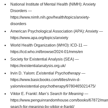
National Institute of Mental Health (NIMH): Anxiety
Disorders —
https://www.nimh.nih.gov/health/topics/anxiety-
disorders
American Psychological Association (APA): Anxiety —
https://www.apa.org/topics/anxiety
World Health Organization (WHO): ICD-11 —
https://icd.who.int/browse/2024-01/mms/en
Society for Existential Analysis (SEA) —
https://existentialanalysis.org.uk/
Irvin D. Yalom:
Existential Psychotherapy
—
https://www.basicbooks.com/titles/irvin-d-
yalom/existential-psychotherapy/9780465021475/
Viktor E. Frankl:
Man’s Search for Meaning
—
https://www.penguinrandomhouse.com/books/67872/man
search-for-meaning-by-viktor-e-frankl/