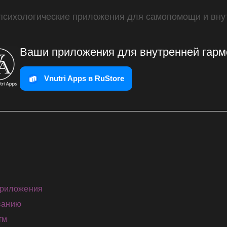
 психологические приложения для самопомощи и вну
Ваши приложения для внутренней гарм
Vnutri Apps в RuStore
приложения
ванию
тм