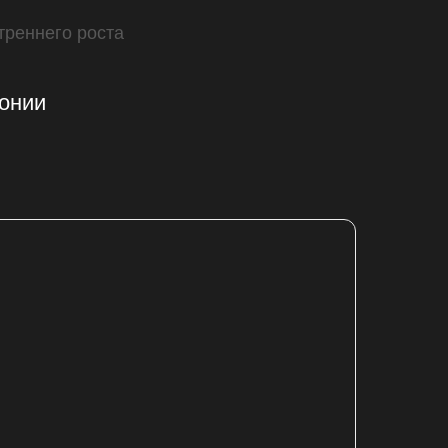
треннего роста
онии